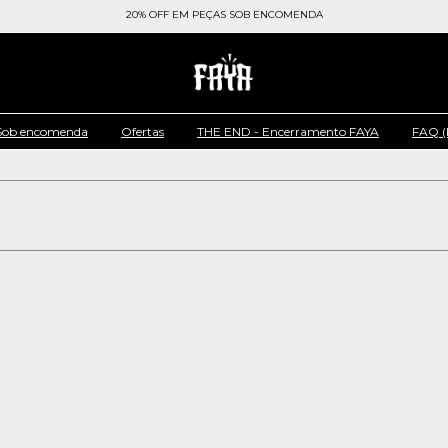
ATÉ 50% OFF em últimas unidades
20% OFF EM PEÇAS SOB ENCOMENDA
Sob encomenda
Ofertas
THE END - Encerramento FAYA
FAQ (