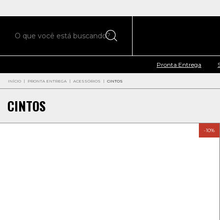
Pronta Entrega
INÍCIO
|
PRONTA ENTREGA
|
ACESSÓRIOS
|
CINTOS
CINTOS
-
10
%