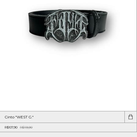
Cinto "WEST G."
R$107,90
R$119,90